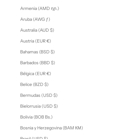
s
!
Armenia (AMD դր.)
Aruba (AWG ƒ)
trónico
Australia (AUD $)
Austria (EUR €)
RIBIR
Bahamas (BSD $)
Barbados (BBD $)
Bélgica (EUR €)
Belice (BZD $)
Bermudas (USD $)
Bielorrusia (USD $)
Bolivia (BOB Bs.)
Bosnia y Herzegovina (BAM КМ)
Brasil (USD $)