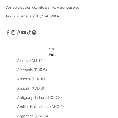
b
Correo electrónico: info@afrikawarehouse.com
i
r
Texto o llamada: (313) 9-AFRIKA
o
f
e
r
t
USD $
a
País
s
Albania (ALL L)
e
Alemania (EUR €)
x
c
Andorra (EUR €)
l
Anguila (XCD $)
u
s
Antigua y Barbuda (XCD $)
i
Antillas Holandesas (ANG ƒ)
v
a
Argentina (USD $)