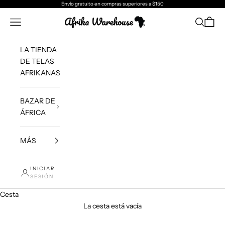
Ir al contenido
Envío gratuito
en compras superiores a $150
Afrika Warehouse
Menú
Buscar
Cesta
LA TIENDA
DE TELAS
AFRIKANAS
BAZAR DE
ÁFRICA
MÁS
INICIAR
SESIÓN
Cesta
La cesta está vacía
Granate del Sáhara