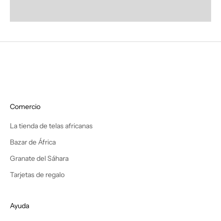
é
e
l
p
r
i
m
e
r
Comercio
o
e
La tienda de telas africanas
n
Bazar de África
d
e
Granate del Sáhara
s
Tarjetas de regalo
c
u
b
Ayuda
r