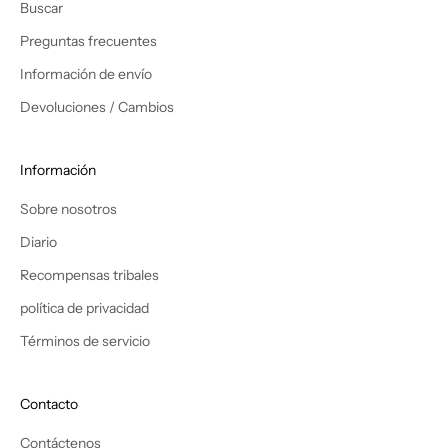
i
Buscar
r
Preguntas frecuentes
n
u
Información de envío
e
Devoluciones / Cambios
v
o
s
Información
e
Sobre nosotros
s
t
Diario
i
Recompensas tribales
l
o
política de privacidad
s
Términos de servicio
y
r
e
Contacto
c
i
Contáctenos